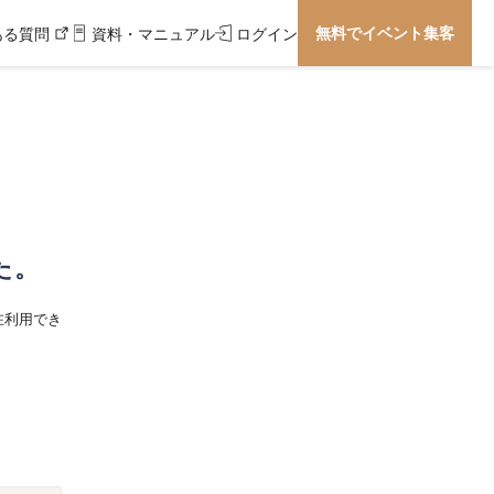
無料でイベント集客
ある質問
資料・マニュアル
ログイン
た。
在利用でき