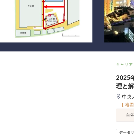
キャリア
202
理と解
中央
[ 地
主
データ