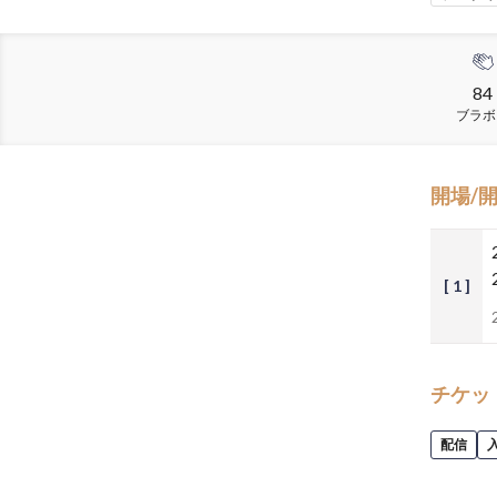
84
ブラボ
開場/
[ 1 ]
チケッ
配信