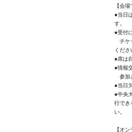
【会場
●当日
す。
●受付
チケッ
くださ
●席は
●情報
参加さ
●当日
●中央
行でき
い。
【オン