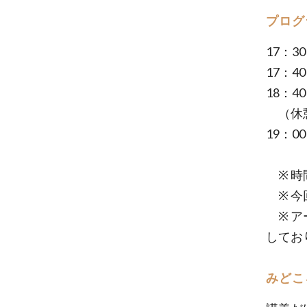
プログ
17：3
17：4
18：4
（休憩
19：
※ 時
※ 今
※ ア
してお
みどこ