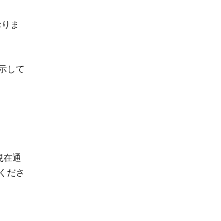
おりま
示して
現在通
くださ