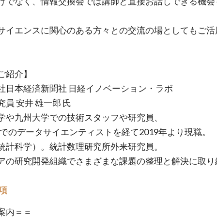
けでなく、情報交換会では講師と直接お話しできる機会
サイエンスに関心のある方々との交流の場としてもご活
ご紹介】
社日本経済新聞社 日経イノベーション・ラボ
員 安井 雄一郎 氏
学や九州大学での技術スタッフや研究員、
Pでのデータサイエンティストを経て2019年より現職。
統計科学）。統計数理研究所外来研究員。
アの研究開発組織でさまざまな課題の整理と解決に取り
項
案内＝＝