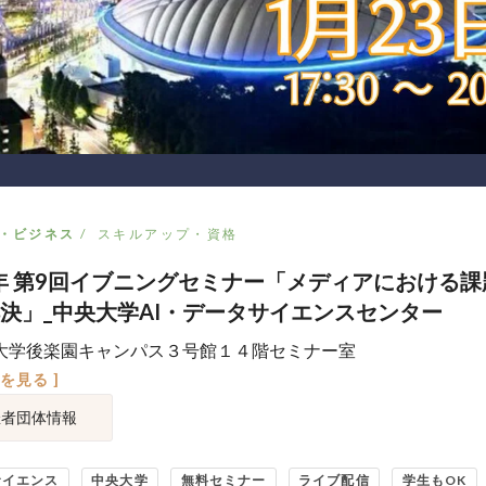
・ビジネス
スキルアップ・資格
5年 第9回イブニングセミナー「メディアにおける
決」_中央大学AI・データサイエンスセンター
大学後楽園キャンパス３号館１４階セミナー室
図を見る ]
催者団体情報
サイエンス
中央大学
無料セミナー
ライブ配信
学生もOK