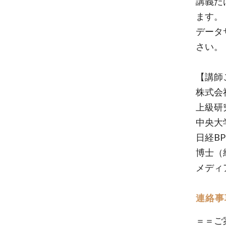
講義だ
ます。
データ
さい。
【講師
株式会
上級研究
中央大
日経B
博士（
メディ
連絡事
＝＝ご