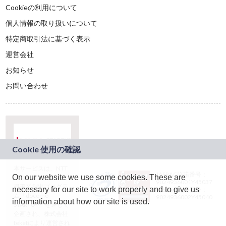
Cookieの利用について
個人情報の取り扱いについて
特定商取引法に基づく表示
運営会社
お知らせ
お問い合わせ
本サービスは、NTT
JASRAC許諾番号：
On our website we use some cookies. These are
ドコモグループの新
9024936001Y45037
規事業創出プログラ
necessary for our site to work properly and to give us
JASRAC許諾番号：
ム「docomo
9024936002Y45040
information about how our site is used.
STARTUP」を通じて
企画され、株式会社
teketにより運営され