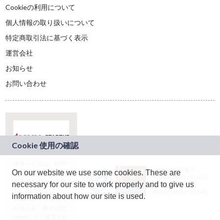
Cookieの利用について
個人情報の取り扱いについて
特定商取引法に基づく表示
運営会社
お知らせ
お問い合わせ
本サービスは、NTT
JASRAC許諾番号：
On our website we use some cookies. These are
ドコモグループの新
9024936001Y45037
規事業創出プログラ
necessary for our site to work properly and to give us
JASRAC許諾番号：
ム「docomo
9024936002Y45040
information about how our site is used.
STARTUP」を通じて
企画され、株式会社
teketにより運営され