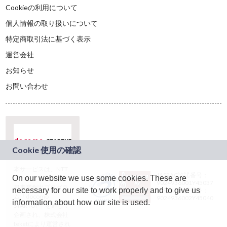
Cookieの利用について
個人情報の取り扱いについて
特定商取引法に基づく表示
運営会社
お知らせ
お問い合わせ
本サービスは、NTT
JASRAC許諾番号：
On our website we use some cookies. These are
ドコモグループの新
9024936001Y45037
規事業創出プログラ
necessary for our site to work properly and to give us
JASRAC許諾番号：
ム「docomo
9024936002Y45040
information about how our site is used.
STARTUP」を通じて
企画され、株式会社
teketにより運営され