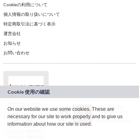
Cookieの利用について
個人情報の取り扱いについて
特定商取引法に基づく表示
運営会社
お知らせ
お問い合わせ
本サービスは、NTT
JASRAC許諾番号：
On our website we use some cookies. These are
ドコモグループの新
9024936001Y45037
規事業創出プログラ
necessary for our site to work properly and to give us
JASRAC許諾番号：
ム「docomo
9024936002Y45040
information about how our site is used.
STARTUP」を通じて
企画され、株式会社
teketにより運営され