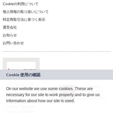
Cookieの利用について
個人情報の取り扱いについて
特定商取引法に基づく表示
運営会社
お知らせ
お問い合わせ
本サービスは、NTT
JASRAC許諾番号：
On our website we use some cookies. These are
ドコモグループの新
9024936001Y45037
規事業創出プログラ
necessary for our site to work properly and to give us
JASRAC許諾番号：
ム「docomo
9024936002Y45040
information about how our site is used.
STARTUP」を通じて
企画され、株式会社
teketにより運営され