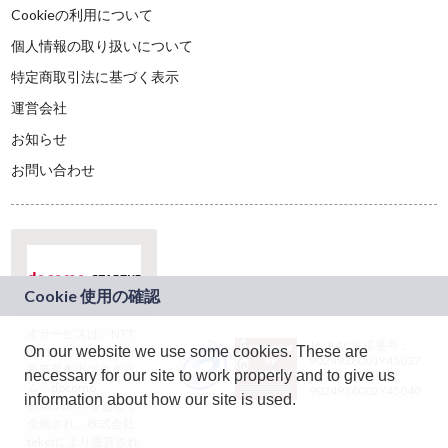
Cookieの利用について
個人情報の取り扱いについて
特定商取引法に基づく表示
運営会社
お知らせ
お問い合わせ
本サービスは、NTT
JASRAC許諾番号：
On our website we use some cookies. These are
ドコモグループの新
9024936001Y45037
規事業創出プログラ
necessary for our site to work properly and to give us
JASRAC許諾番号：
ム「docomo
9024936002Y45040
information about how our site is used.
STARTUP」を通じて
企画され、株式会社
teketにより運営され