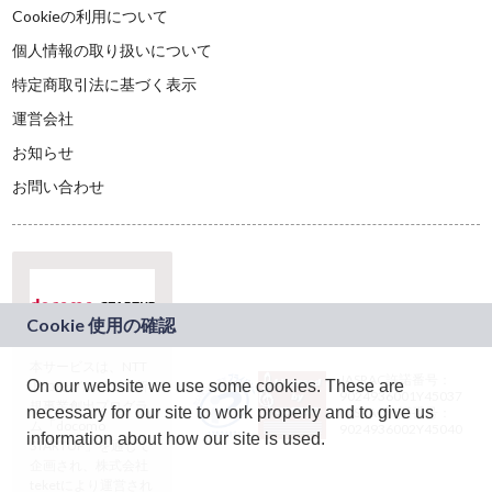
Cookieの利用について
個人情報の取り扱いについて
特定商取引法に基づく表示
運営会社
お知らせ
お問い合わせ
本サービスは、NTT
JASRAC許諾番号：
On our website we use some cookies. These are
ドコモグループの新
9024936001Y45037
規事業創出プログラ
necessary for our site to work properly and to give us
JASRAC許諾番号：
ム「docomo
9024936002Y45040
information about how our site is used.
STARTUP」を通じて
企画され、株式会社
teketにより運営され