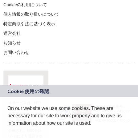
Cookieの利用について
個人情報の取り扱いについて
特定商取引法に基づく表示
運営会社
お知らせ
お問い合わせ
本サービスは、NTT
JASRAC許諾番号：
On our website we use some cookies. These are
ドコモグループの新
9024936001Y45037
規事業創出プログラ
necessary for our site to work properly and to give us
JASRAC許諾番号：
ム「docomo
9024936002Y45040
information about how our site is used.
STARTUP」を通じて
企画され、株式会社
teketにより運営され