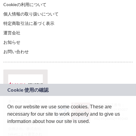
Cookieの利用について
個人情報の取り扱いについて
特定商取引法に基づく表示
運営会社
お知らせ
お問い合わせ
本サービスは、NTT
JASRAC許諾番号：
On our website we use some cookies. These are
ドコモグループの新
9024936001Y45037
規事業創出プログラ
necessary for our site to work properly and to give us
JASRAC許諾番号：
ム「docomo
9024936002Y45040
information about how our site is used.
STARTUP」を通じて
企画され、株式会社
teketにより運営され