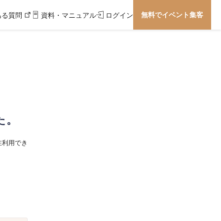
無料でイベント集客
ある質問
資料・マニュアル
ログイン
た。
在利用でき