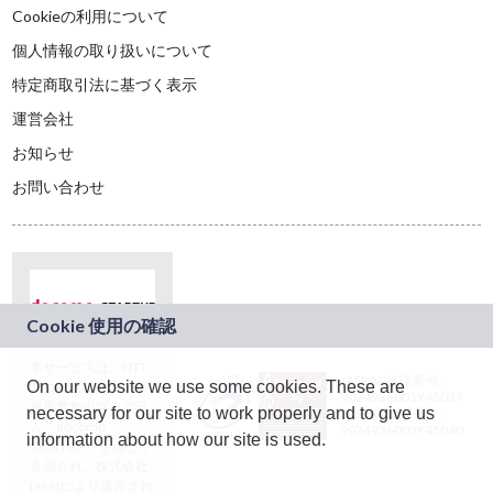
Cookieの利用について
個人情報の取り扱いについて
特定商取引法に基づく表示
運営会社
お知らせ
お問い合わせ
本サービスは、NTT
JASRAC許諾番号：
On our website we use some cookies. These are
ドコモグループの新
9024936001Y45037
規事業創出プログラ
necessary for our site to work properly and to give us
JASRAC許諾番号：
ム「docomo
9024936002Y45040
information about how our site is used.
STARTUP」を通じて
企画され、株式会社
teketにより運営され