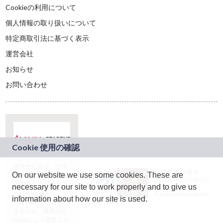
Cookieの利用について
個人情報の取り扱いについて
特定商取引法に基づく表示
運営会社
お知らせ
お問い合わせ
本サービスは、NTT
JASRAC許諾番号：
On our website we use some cookies. These are
ドコモグループの新
9024936001Y45037
規事業創出プログラ
necessary for our site to work properly and to give us
JASRAC許諾番号：
ム「docomo
9024936002Y45040
information about how our site is used.
STARTUP」を通じて
企画され、株式会社
teketにより運営され