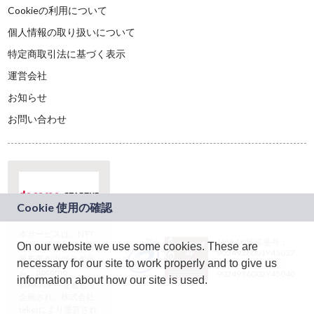
Cookieの利用について
個人情報の取り扱いについて
特定商取引法に基づく表示
運営会社
お知らせ
お問い合わせ
本サービスは、NTT
JASRAC許諾番号：
On our website we use some cookies. These are
ドコモグループの新
9024936001Y45037
規事業創出プログラ
necessary for our site to work properly and to give us
JASRAC許諾番号：
ム「docomo
9024936002Y45040
information about how our site is used.
STARTUP」を通じて
企画され、株式会社
teketにより運営され