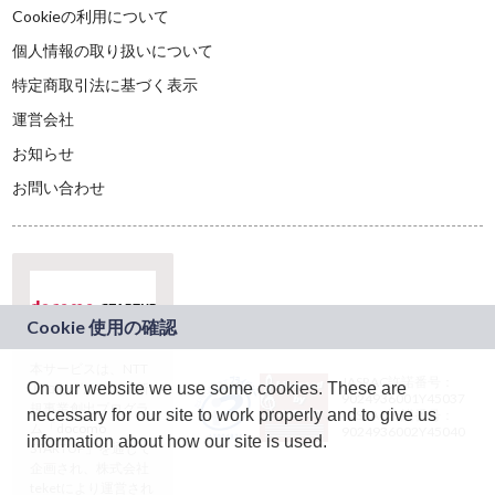
Cookieの利用について
個人情報の取り扱いについて
特定商取引法に基づく表示
運営会社
お知らせ
お問い合わせ
本サービスは、NTT
JASRAC許諾番号：
On our website we use some cookies. These are
ドコモグループの新
9024936001Y45037
規事業創出プログラ
necessary for our site to work properly and to give us
JASRAC許諾番号：
ム「docomo
9024936002Y45040
information about how our site is used.
STARTUP」を通じて
企画され、株式会社
teketにより運営され