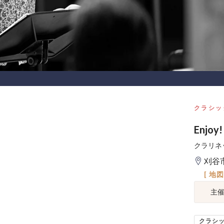
クラシッ
Enjoy!
クラリネ
刈谷
[ 地
主
クラシ