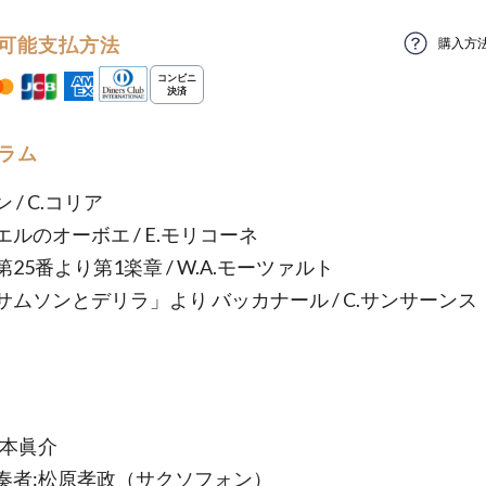
可能支払方法
購入方
ラム
 / C.コリア
ルのオーボエ / E.モリコーネ
25番より第1楽章 / W.A.モーツァルト
サムソンとデリラ」より バッカナール / C.サンサーンス
橋本眞介
奏者:松原孝政（サクソフォン）