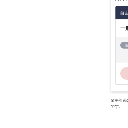
自
一
※主催者
です。