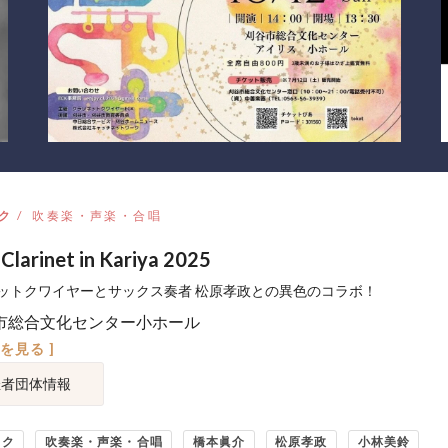
ク
吹奏楽・声楽・合唱
 Clarinet in Kariya 2025
ットクワイヤーとサックス奏者 松原孝政との異色のコラボ！
市総合文化センター小ホール
図を見る ]
催者団体情報
ック
吹奏楽・声楽・合唱
橋本眞介
松原孝政
小林美鈴