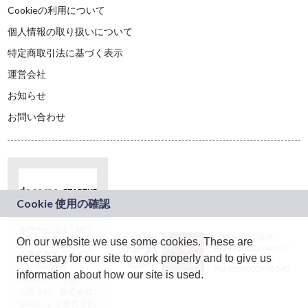
Cookieの利用について
個人情報の取り扱いについて
特定商取引法に基づく表示
運営会社
お知らせ
お問い合わせ
本サービスは、NTT
JASRAC許諾番号：
On our website we use some cookies. These are
ドコモグループの新
9024936001Y45037
規事業創出プログラ
necessary for our site to work properly and to give us
JASRAC許諾番号：
ム「docomo
9024936002Y45040
information about how our site is used.
STARTUP」を通じて
企画され、株式会社
teketにより運営され