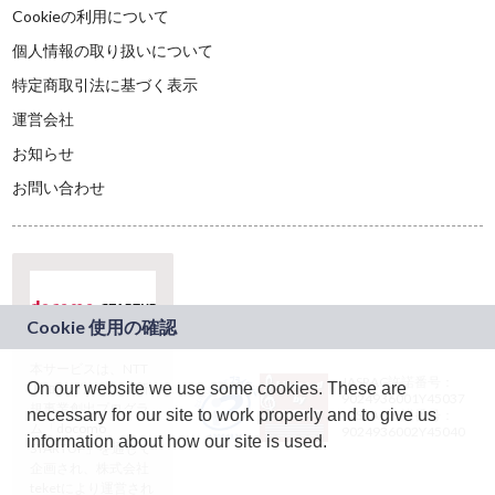
Cookieの利用について
個人情報の取り扱いについて
特定商取引法に基づく表示
運営会社
お知らせ
お問い合わせ
本サービスは、NTT
JASRAC許諾番号：
On our website we use some cookies. These are
ドコモグループの新
9024936001Y45037
規事業創出プログラ
necessary for our site to work properly and to give us
JASRAC許諾番号：
ム「docomo
9024936002Y45040
information about how our site is used.
STARTUP」を通じて
企画され、株式会社
teketにより運営され