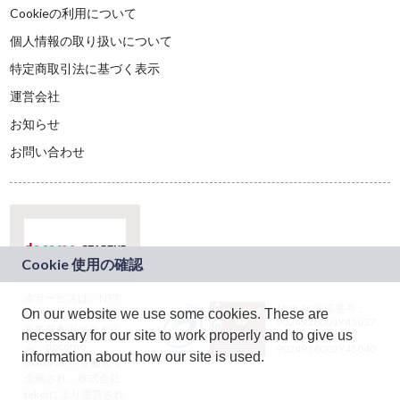
Cookieの利用について
個人情報の取り扱いについて
特定商取引法に基づく表示
運営会社
お知らせ
お問い合わせ
本サービスは、NTT
JASRAC許諾番号：
On our website we use some cookies. These are
ドコモグループの新
9024936001Y45037
規事業創出プログラ
necessary for our site to work properly and to give us
JASRAC許諾番号：
ム「docomo
9024936002Y45040
information about how our site is used.
STARTUP」を通じて
企画され、株式会社
teketにより運営され