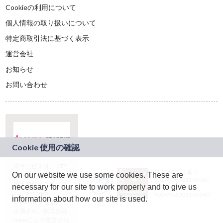
Cookieの利用について
個人情報の取り扱いについて
特定商取引法に基づく表示
運営会社
お知らせ
お問い合わせ
本サービスは、NTT
JASRAC許諾番号：
On our website we use some cookies. These are
ドコモグループの新
9024936001Y45037
規事業創出プログラ
necessary for our site to work properly and to give us
JASRAC許諾番号：
ム「docomo
9024936002Y45040
information about how our site is used.
STARTUP」を通じて
企画され、株式会社
teketにより運営され