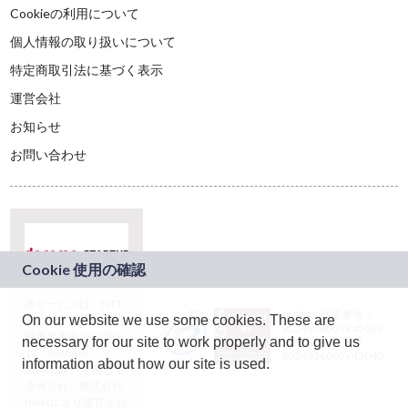
Cookieの利用について
個人情報の取り扱いについて
特定商取引法に基づく表示
運営会社
お知らせ
お問い合わせ
本サービスは、NTT
JASRAC許諾番号：
On our website we use some cookies. These are
ドコモグループの新
9024936001Y45037
規事業創出プログラ
necessary for our site to work properly and to give us
JASRAC許諾番号：
ム「docomo
9024936002Y45040
information about how our site is used.
STARTUP」を通じて
企画され、株式会社
teketにより運営され