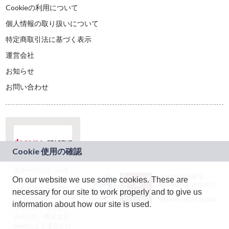
Cookieの利用について
個人情報の取り扱いについて
特定商取引法に基づく表示
運営会社
お知らせ
お問い合わせ
本サービスは、NTT
JASRAC許諾番号：
On our website we use some cookies. These are
ドコモグループの新
9024936001Y45037
規事業創出プログラ
necessary for our site to work properly and to give us
JASRAC許諾番号：
ム「docomo
9024936002Y45040
information about how our site is used.
STARTUP」を通じて
企画され、株式会社
teketにより運営され