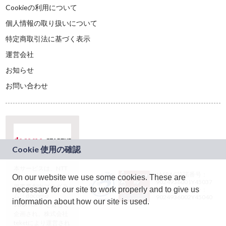
Cookieの利用について
個人情報の取り扱いについて
特定商取引法に基づく表示
運営会社
お知らせ
お問い合わせ
本サービスは、NTT
JASRAC許諾番号：
On our website we use some cookies. These are
ドコモグループの新
9024936001Y45037
規事業創出プログラ
necessary for our site to work properly and to give us
JASRAC許諾番号：
ム「docomo
9024936002Y45040
information about how our site is used.
STARTUP」を通じて
企画され、株式会社
teketにより運営され