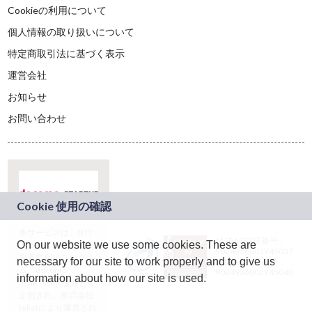
Cookieの利用について
個人情報の取り扱いについて
特定商取引法に基づく表示
運営会社
お知らせ
お問い合わせ
本サービスは、NTT
JASRAC許諾番号：
On our website we use some cookies. These are
ドコモグループの新
9024936001Y45037
規事業創出プログラ
necessary for our site to work properly and to give us
JASRAC許諾番号：
ム「docomo
9024936002Y45040
information about how our site is used.
STARTUP」を通じて
企画され、株式会社
teketにより運営され