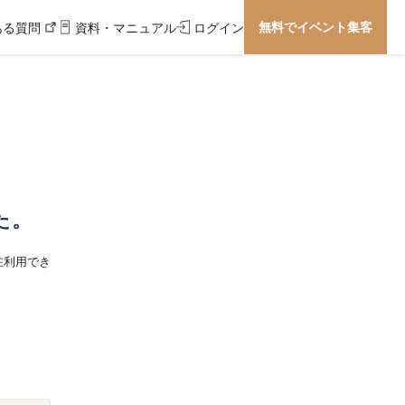
無料でイベント集客
ある質問
資料・マニュアル
ログイン
た。
在利用でき