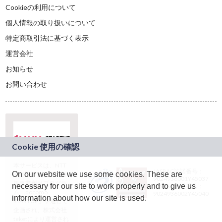
Cookieの利用について
個人情報の取り扱いについて
特定商取引法に基づく表示
運営会社
お知らせ
お問い合わせ
本サービスは、NTT
JASRAC許諾番号：
On our website we use some cookies. These are
ドコモグループの新
9024936001Y45037
規事業創出プログラ
necessary for our site to work properly and to give us
JASRAC許諾番号：
ム「docomo
9024936002Y45040
information about how our site is used.
STARTUP」を通じて
企画され、株式会社
teketにより運営され