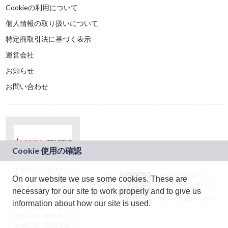
Cookieの利用について
個人情報の取り扱いについて
特定商取引法に基づく表示
運営会社
お知らせ
お問い合わせ
本サービスは、NTT
JASRAC許諾番号：
On our website we use some cookies. These are
ドコモグループの新
9024936001Y45037
規事業創出プログラ
necessary for our site to work properly and to give us
JASRAC許諾番号：
ム「docomo
9024936002Y45040
information about how our site is used.
STARTUP」を通じて
企画され、株式会社
teketにより運営され