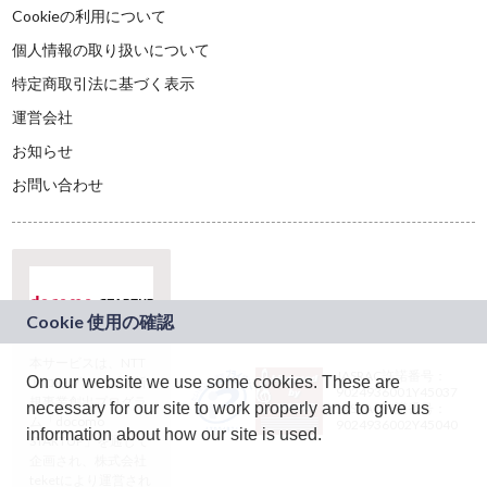
Cookieの利用について
個人情報の取り扱いについて
特定商取引法に基づく表示
運営会社
お知らせ
お問い合わせ
本サービスは、NTT
JASRAC許諾番号：
On our website we use some cookies. These are
ドコモグループの新
9024936001Y45037
規事業創出プログラ
necessary for our site to work properly and to give us
JASRAC許諾番号：
ム「docomo
9024936002Y45040
information about how our site is used.
STARTUP」を通じて
企画され、株式会社
teketにより運営され