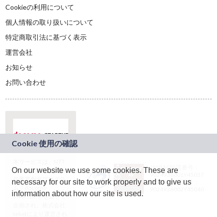
Cookieの利用について
個人情報の取り扱いについて
特定商取引法に基づく表示
運営会社
お知らせ
お問い合わせ
本サービスは、NTT
JASRAC許諾番号：
On our website we use some cookies. These are
ドコモグループの新
9024936001Y45037
規事業創出プログラ
necessary for our site to work properly and to give us
JASRAC許諾番号：
ム「docomo
9024936002Y45040
information about how our site is used.
STARTUP」を通じて
企画され、株式会社
teketにより運営され