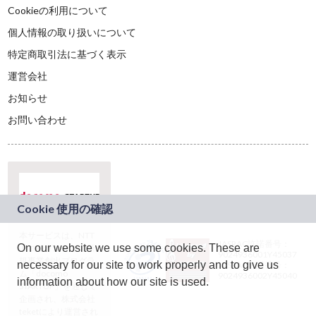
Cookieの利用について
個人情報の取り扱いについて
特定商取引法に基づく表示
運営会社
お知らせ
お問い合わせ
本サービスは、NTT
JASRAC許諾番号：
On our website we use some cookies. These are
ドコモグループの新
9024936001Y45037
規事業創出プログラ
necessary for our site to work properly and to give us
JASRAC許諾番号：
ム「docomo
9024936002Y45040
information about how our site is used.
STARTUP」を通じて
企画され、株式会社
teketにより運営され