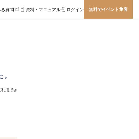
無料でイベント集客
ある質問
資料・マニュアル
ログイン
た。
在利用でき