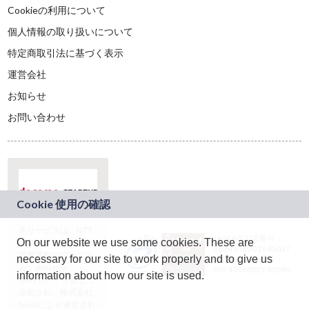
Cookieの利用について
個人情報の取り扱いについて
特定商取引法に基づく表示
運営会社
お知らせ
お問い合わせ
本サービスは、NTT
JASRAC許諾番号：
On our website we use some cookies. These are
ドコモグループの新
9024936001Y45037
規事業創出プログラ
necessary for our site to work properly and to give us
JASRAC許諾番号：
ム「docomo
9024936002Y45040
information about how our site is used.
STARTUP」を通じて
企画され、株式会社
teketにより運営され