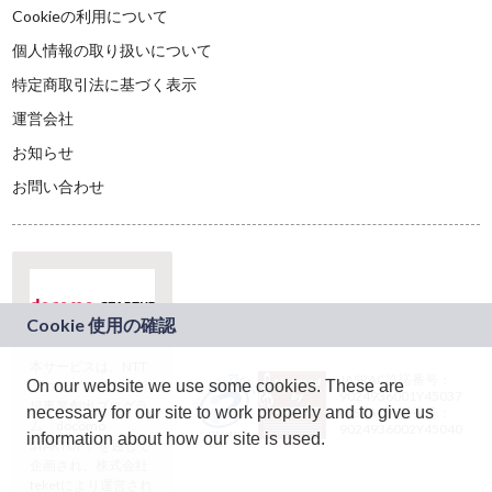
Cookieの利用について
個人情報の取り扱いについて
特定商取引法に基づく表示
運営会社
お知らせ
お問い合わせ
本サービスは、NTT
JASRAC許諾番号：
On our website we use some cookies. These are
ドコモグループの新
9024936001Y45037
規事業創出プログラ
necessary for our site to work properly and to give us
JASRAC許諾番号：
ム「docomo
9024936002Y45040
information about how our site is used.
STARTUP」を通じて
企画され、株式会社
teketにより運営され