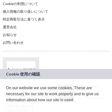
Cookieの利用について
個人情報の取り扱いについて
特定商取引法に基づく表示
運営会社
お知らせ
お問い合わせ
本サービスは、NTT
JASRAC許諾番号：
On our website we use some cookies. These are
ドコモグループの新
9024936001Y45037
規事業創出プログラ
necessary for our site to work properly and to give us
JASRAC許諾番号：
ム「docomo
9024936002Y45040
information about how our site is used.
STARTUP」を通じて
企画され、株式会社
teketにより運営され