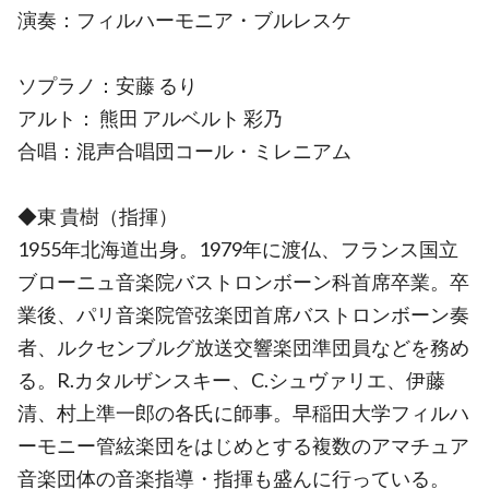
演奏：フィルハーモニア・ブルレスケ
ソプラノ：安藤 るり
アルト： 熊田 アルベルト 彩乃
合唱：混声合唱団コール・ミレニアム
◆東 貴樹（指揮）
1955年北海道出身。1979年に渡仏、フランス国立
ブローニュ音楽院バストロンボーン科首席卒業。卒
業後、パリ音楽院管弦楽団首席バストロンボーン奏
者、ルクセンブルグ放送交響楽団準団員などを務め
る。R.カタルザンスキー、C.シュヴァリエ、伊藤
清、村上準一郎の各氏に師事。早稲田大学フィルハ
ーモニー管絃楽団をはじめとする複数のアマチュア
音楽団体の音楽指導・指揮も盛んに行っている。