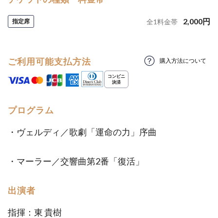
2,000
円
指定席
全
1
料金帯
ご利用可能支払方法
購入方法について
プログラム
・ヴェルディ／歌劇「運命の力」序曲
・マーラー／交響曲第2番「復活」
出演者
指揮：東 貴樹