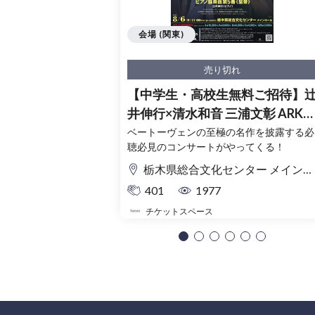
会場 (関東)
売り切れ
【中学生・高校生無料ご招待】
井伸行×清水和音 三浦文彰 ARKフ
ィルハーモニック≪究極のベー
ベートーヴェンの至極の名作を披露する必
聴必見のコンサートがやってくる！
ーヴェン≫(栃木公演)
栃木県総合文化センター メインホール
401
1977
チケットスペース