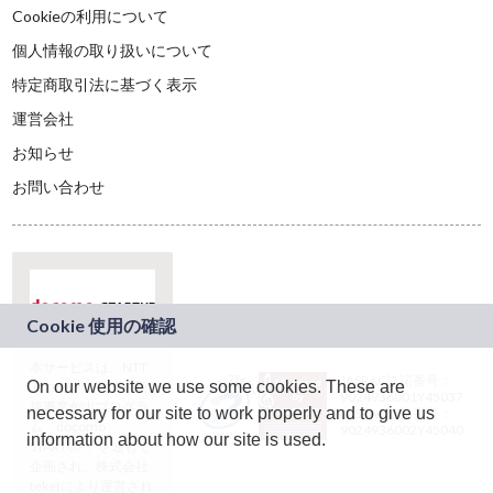
Cookieの利用について
個人情報の取り扱いについて
特定商取引法に基づく表示
運営会社
お知らせ
お問い合わせ
本サービスは、NTT
JASRAC許諾番号：
On our website we use some cookies. These are
ドコモグループの新
9024936001Y45037
規事業創出プログラ
necessary for our site to work properly and to give us
JASRAC許諾番号：
ム「docomo
9024936002Y45040
information about how our site is used.
STARTUP」を通じて
企画され、株式会社
teketにより運営され