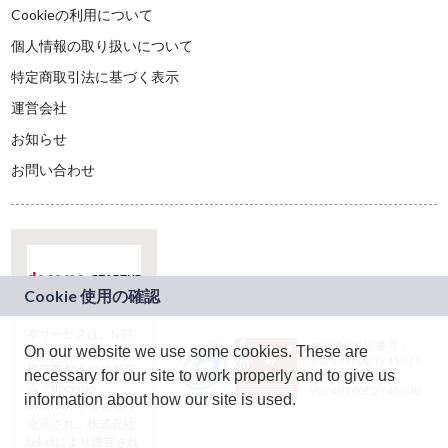
Cookieの利用について
個人情報の取り扱いについて
特定商取引法に基づく表示
運営会社
お知らせ
お問い合わせ
本サービスは、NTT
JASRAC許諾番号：
On our website we use some cookies. These are
ドコモグループの新
9024936001Y45037
規事業創出プログラ
necessary for our site to work properly and to give us
JASRAC許諾番号：
ム「docomo
9024936002Y45040
information about how our site is used.
STARTUP」を通じて
企画され、株式会社
teketにより運営され