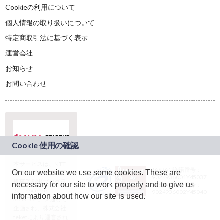
Cookieの利用について
個人情報の取り扱いについて
特定商取引法に基づく表示
運営会社
お知らせ
お問い合わせ
本サービスは、NTT
JASRAC許諾番号：
On our website we use some cookies. These are
ドコモグループの新
9024936001Y45037
規事業創出プログラ
necessary for our site to work properly and to give us
JASRAC許諾番号：
ム「docomo
9024936002Y45040
information about how our site is used.
STARTUP」を通じて
企画され、株式会社
teketにより運営され