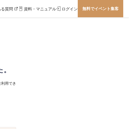
無料でイベント集客
ある質問
資料・マニュアル
ログイン
た。
在利用でき