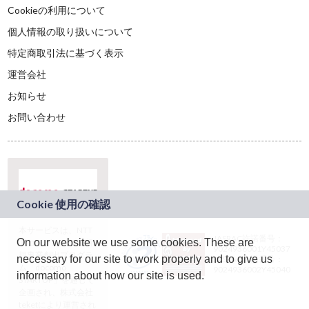
Cookieの利用について
個人情報の取り扱いについて
特定商取引法に基づく表示
運営会社
お知らせ
お問い合わせ
本サービスは、NTT
JASRAC許諾番号：
On our website we use some cookies. These are
ドコモグループの新
9024936001Y45037
規事業創出プログラ
necessary for our site to work properly and to give us
JASRAC許諾番号：
ム「docomo
9024936002Y45040
information about how our site is used.
STARTUP」を通じて
企画され、株式会社
teketにより運営され