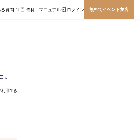
無料でイベント集客
ある質問
資料・マニュアル
ログイン
た。
在利用でき