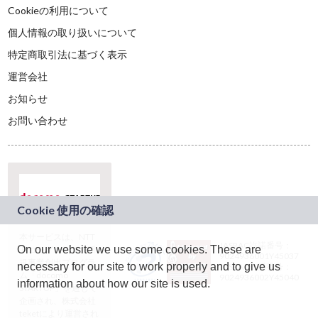
Cookieの利用について
個人情報の取り扱いについて
特定商取引法に基づく表示
運営会社
お知らせ
お問い合わせ
本サービスは、NTT
JASRAC許諾番号：
On our website we use some cookies. These are
ドコモグループの新
9024936001Y45037
規事業創出プログラ
necessary for our site to work properly and to give us
JASRAC許諾番号：
ム「docomo
9024936002Y45040
information about how our site is used.
STARTUP」を通じて
企画され、株式会社
teketにより運営され