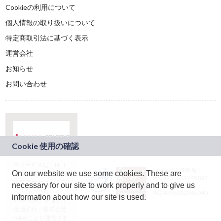
Cookieの利用について
個人情報の取り扱いについて
特定商取引法に基づく表示
運営会社
お知らせ
お問い合わせ
本サービスは、NTT
JASRAC許諾番号：
On our website we use some cookies. These are
ドコモグループの新
9024936001Y45037
規事業創出プログラ
necessary for our site to work properly and to give us
JASRAC許諾番号：
ム「docomo
9024936002Y45040
information about how our site is used.
STARTUP」を通じて
企画され、株式会社
teketにより運営され