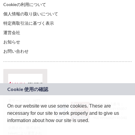
Cookieの利用について
個人情報の取り扱いについて
特定商取引法に基づく表示
運営会社
お知らせ
お問い合わせ
本サービスは、NTT
JASRAC許諾番号：
On our website we use some cookies. These are
ドコモグループの新
9024936001Y45037
規事業創出プログラ
necessary for our site to work properly and to give us
JASRAC許諾番号：
ム「docomo
9024936002Y45040
information about how our site is used.
STARTUP」を通じて
企画され、株式会社
teketにより運営され