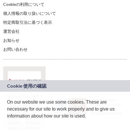
Cookieの利用について
個人情報の取り扱いについて
特定商取引法に基づく表示
運営会社
お知らせ
お問い合わせ
本サービスは、NTT
JASRAC許諾番号：
On our website we use some cookies. These are
ドコモグループの新
9024936001Y45037
規事業創出プログラ
necessary for our site to work properly and to give us
JASRAC許諾番号：
ム「docomo
9024936002Y45040
information about how our site is used.
STARTUP」を通じて
企画され、株式会社
teketにより運営され