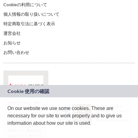
Cookieの利用について
個人情報の取り扱いについて
特定商取引法に基づく表示
運営会社
お知らせ
お問い合わせ
本サービスは、NTT
JASRAC許諾番号：
On our website we use some cookies. These are
ドコモグループの新
9024936001Y45037
規事業創出プログラ
necessary for our site to work properly and to give us
JASRAC許諾番号：
ム「docomo
9024936002Y45040
information about how our site is used.
STARTUP」を通じて
企画され、株式会社
teketにより運営され