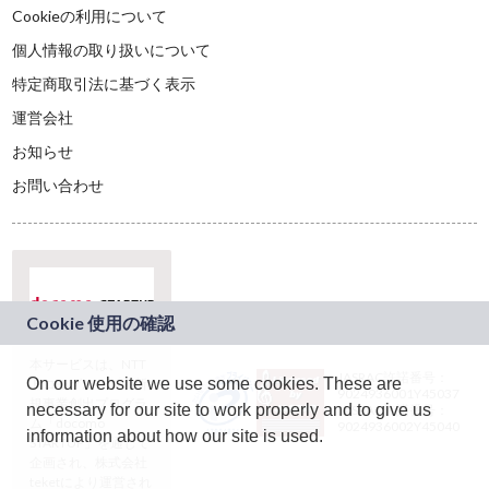
Cookieの利用について
個人情報の取り扱いについて
特定商取引法に基づく表示
運営会社
お知らせ
お問い合わせ
本サービスは、NTT
JASRAC許諾番号：
On our website we use some cookies. These are
ドコモグループの新
9024936001Y45037
規事業創出プログラ
necessary for our site to work properly and to give us
JASRAC許諾番号：
ム「docomo
9024936002Y45040
information about how our site is used.
STARTUP」を通じて
企画され、株式会社
teketにより運営され