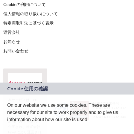
Cookieの利用について
個人情報の取り扱いについて
特定商取引法に基づく表示
運営会社
お知らせ
お問い合わせ
本サービスは、NTT
JASRAC許諾番号：
On our website we use some cookies. These are
ドコモグループの新
9024936001Y45037
規事業創出プログラ
necessary for our site to work properly and to give us
JASRAC許諾番号：
ム「docomo
9024936002Y45040
information about how our site is used.
STARTUP」を通じて
企画され、株式会社
teketにより運営され