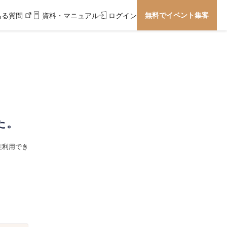
無料でイベント集客
ある質問
資料・マニュアル
ログイン
た。
在利用でき